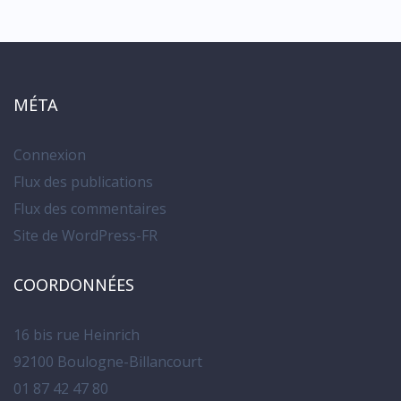
MÉTA
Connexion
Flux des publications
Flux des commentaires
Site de WordPress-FR
COORDONNÉES
16 bis rue Heinrich
92100 Boulogne-Billancourt
01 87 42 47 80