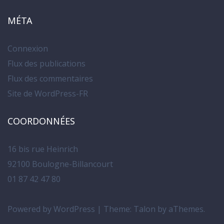
MÉTA
Connexion
Flux des publications
Flux des commentaires
Site de WordPress-FR
COORDONNÉES
16 bis rue Heinrich
92100 Boulogne-Billancourt
01 87 42 47 80
Powered by WordPress
|
Theme:
Talon
by aThemes.