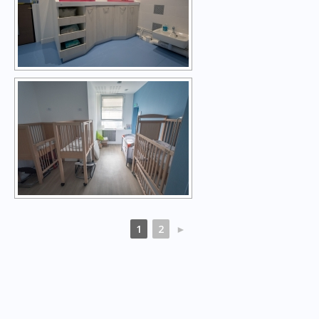
1
2
►