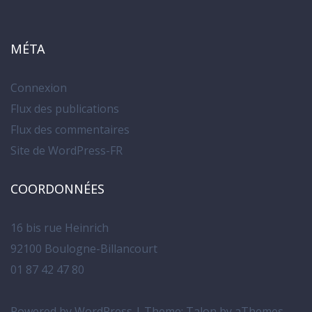
MÉTA
Connexion
Flux des publications
Flux des commentaires
Site de WordPress-FR
COORDONNÉES
16 bis rue Heinrich
92100 Boulogne-Billancourt
01 87 42 47 80
Powered by WordPress
|
Theme:
Talon
by aThemes.